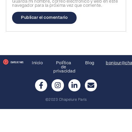
Guarda mi nombre, correo electrónico y web en este
navegador para la próxima vez que comente.
Inicio
Política
Blog
bonjour@cha
de
privacidad
©2023 Chapelure Paris